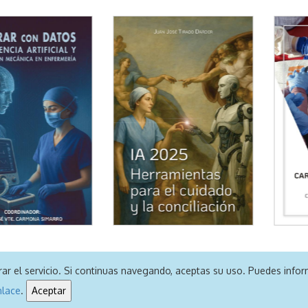
jorar el servicio. Si continuas navegando, aceptas su uso. Puedes in
Aviso Legal
|
Política de Privacidad
|
Política de Cookies
nlace
.
Aceptar