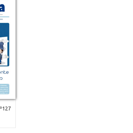
Nº127