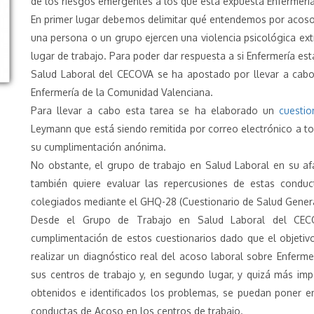
de los riesgos emergentes a los que está expuesta Enfermerí
En primer lugar debemos delimitar qué entendemos por acoso 
una persona o un grupo ejercen una violencia psicológica ext
lugar de trabajo. Para poder dar respuesta a si Enfermería e
Salud Laboral del CECOVA se ha apostado por llevar a cabo
Enfermería de la Comunidad Valenciana.
Para llevar a cabo esta tarea se ha elaborado un
cuestio
Leymann que está siendo remitida por correo electrónico a t
su cumplimentación anónima.
No obstante, el grupo de trabajo en Salud Laboral en su afá
también quiere evaluar las repercusiones de estas conduc
colegiados mediante el GHQ-28 (Cuestionario de Salud Genera
Desde el Grupo de Trabajo en Salud Laboral del CECO
cumplimentación de estos cuestionarios dado que el objetiv
realizar un diagnóstico real del acoso laboral sobre Enferme
sus centros de trabajo y, en segundo lugar, y quizá más imp
obtenidos e identificados los problemas, se puedan poner en 
conductas de Acoso en los centros de trabajo.