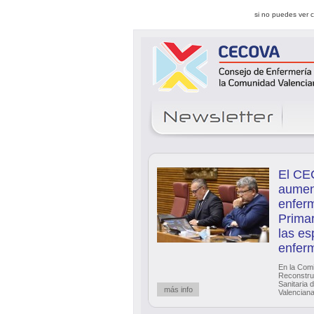
si no puedes ver 
El CE
aumen
enferm
Primar
las es
enfer
En la Comi
Reconstru
Sanitaria 
más info
Valencian