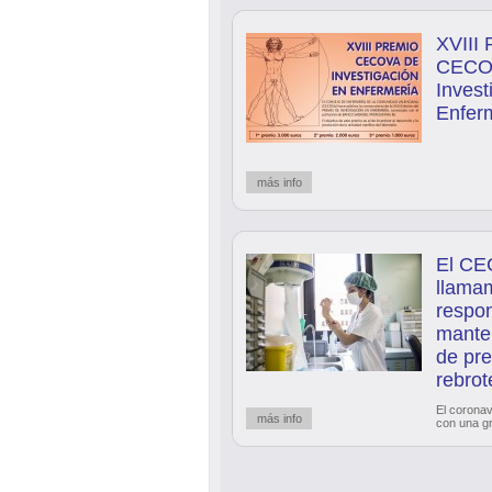
XVIII 
CECO
Invest
Enfer
más info
El CE
llamam
respon
mante
de pre
rebrot
El coronav
más info
con una g